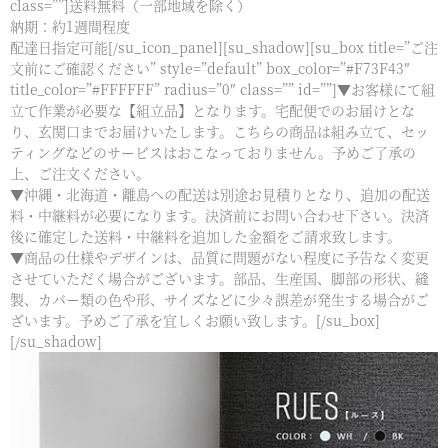
class=””]送料無料（一部地域を除く）
納期：約1週間程度
配達日指定可能[/su_icon_panel][su_shadow][su_box title=”ご注
文前にご確認ください” style=”default” box_color=”#F73F43″
title_color=”#FFFFFF” radius=”0″ class=”” id=””]▼お客様にて組
立て作業が必要な【組立品】となります。宅配便でのお届けとな
り、玄関口までお届けいたします。こちらの商品は組み立て、セッ
ティングなどのサービスはおこなっておりません。予めご了承の
上、ご注文ください。
▼沖縄・北海道・離島への配送は別途お見積りとなり、追加の配送
料・中継料が必要になります。決済前にお問い合わせ下さい。決済
後に確定した送料・中継料を追加した金額をご請求致します。
▼商品の仕様やデザインは、品質に問題がない程度に予告なく変更
させていただく場合がございます。部品、生産国、脚部の形状、縫
製、カバー類の色や形、サイズなどに少々誤差が発生する場合がご
ざいます。予めご了承を宜しくお願い致します。[/su_box]
[/su_shadow]