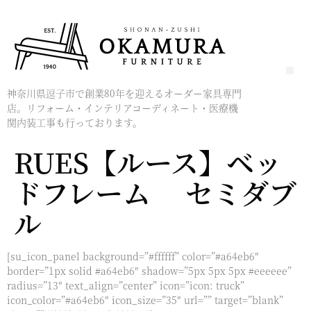
神奈川県逗子市で創業80年を迎えるオーダー家具専門
店。リフォーム・インテリアコーディネート・医療機
関内装工事も行っております。
RUES【ルース】ベッ
ドフレーム セミダブ
ル
[su_icon_panel background=”#ffffff” color=”#a64eb6″
border=”1px solid #a64eb6″ shadow=”5px 5px 5px #eeeeee”
radius=”13″ text_align=”center” icon=”icon: truck”
icon_color=”#a64eb6″ icon_size=”35″ url=”” target=”blank”