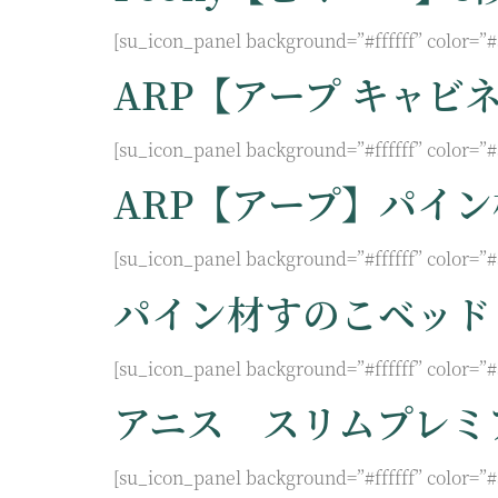
[su_icon_panel background=”#ffffff” color=”
ARP【アープ キャビ
[su_icon_panel background=”#ffffff” color=”
ARP【アープ】パイ
[su_icon_panel background=”#ffffff” color=”
パイン材すのこベッド
[su_icon_panel background=”#ffffff” color=”
アニス スリムプレミ
[su_icon_panel background=”#ffffff” color=”