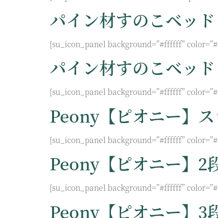
パイン材すのこベッド
[su_icon_panel background=”#ffffff” color=”
パイン材すのこベッド
[su_icon_panel background=”#ffffff” color=”
Peony【ピオニー】
[su_icon_panel background=”#ffffff” color=”
Peony【ピオニー】2
[su_icon_panel background=”#ffffff” color=”
Peony【ピオニー】3