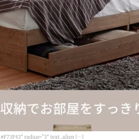
 #F73F43″ radius=”3″ text_align […]