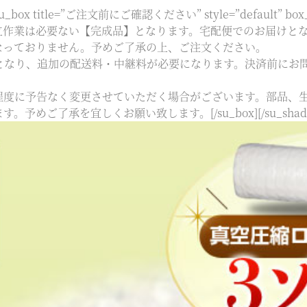
_box title=”ご注文前にご確認ください” style=”default” box_col
]▼お客様自身での組立作業は必要ない【完成品】となります。宅配便での
なっておりません。予めご了承の上、ご注文ください。
となり、追加の配送料・中継料が必要になります。決済前にお
程度に予告なく変更させていただく場合がございます。部品、
ご了承を宜しくお願い致します。[/su_box][/su_shad