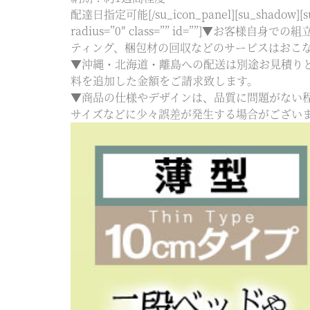
配達日指定可能[/su_icon_panel][su_shadow][su
radius=”0″ class=”” id=””
ティング、梱包材の回収などのサービスはおこ
▼沖縄・北海道・離島への配送は別途お見積り
料を追加した金額をご請求致します。
▼商品の仕様やデザインは、品質に問題がない
サイズなどに少々誤差が発生する場合がございます。予め