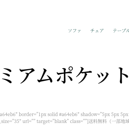
ソファ
チェア
テーブ
ミアムポケッ
#a64eb6″ border=”1px solid #a64eb6″ shadow=”5px 5px 5px 
 icon_size=”35″ url=”” target=”blank” class=””]送料無料（