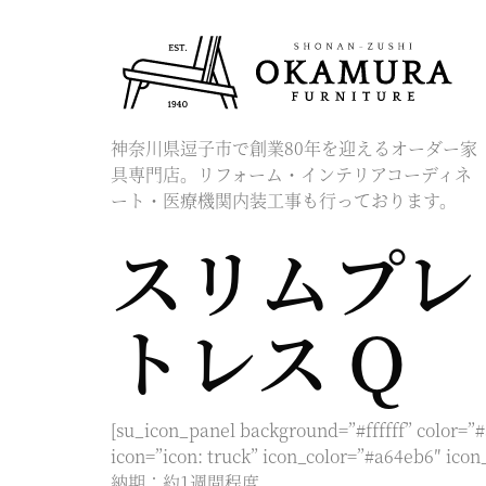
神奈川県逗子市で創業80年を迎えるオーダー家
具専門店。リフォーム・インテリアコーディネ
ート・医療機関内装工事も行っております。
スリムプレ
トレス Q
[su_icon_panel background=”#ffffff” color=”
icon=”icon: truck” icon_color=”#a64eb6″
納期：約1週間程度