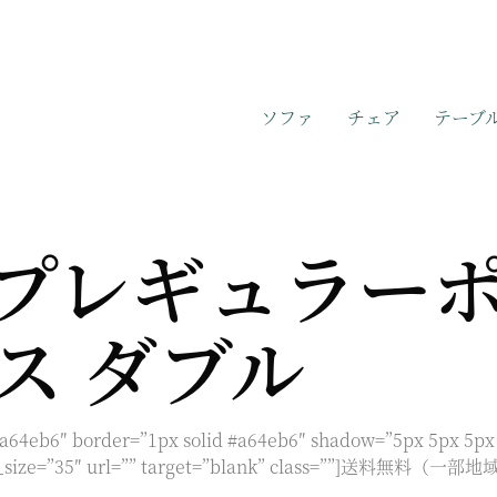
ソファ
チェア
テーブ
プレギュラー
ス ダブル
#a64eb6″ border=”1px solid #a64eb6″ shadow=”5px 5px 5px 
 icon_size=”35″ url=”” target=”blank” class=””]送料無料（