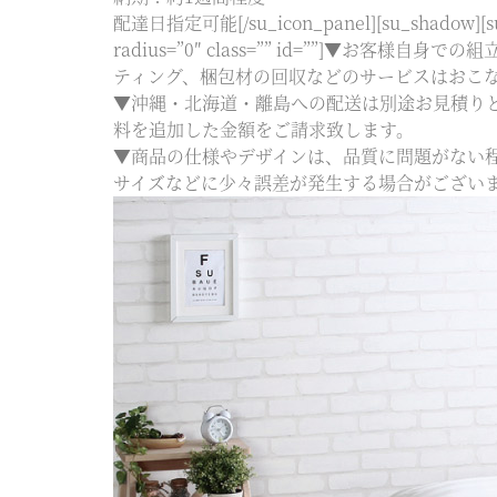
配達日指定可能[/su_icon_panel][su_shadow][su
radius=”0″ class=”” id=””
ティング、梱包材の回収などのサービスはおこ
▼沖縄・北海道・離島への配送は別途お見積り
料を追加した金額をご請求致します。
▼商品の仕様やデザインは、品質に問題がない
サイズなどに少々誤差が発生する場合がございます。予め