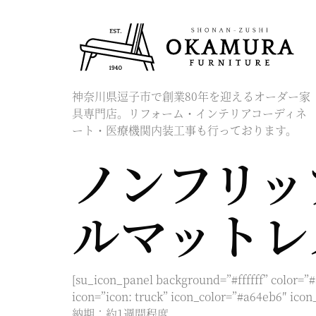
神奈川県逗子市で創業80年を迎えるオーダー家
具専門店。リフォーム・インテリアコーディネ
ート・医療機関内装工事も行っております。
ノンフリッ
ルマットレ
[su_icon_panel background=”#ffffff” color=”
icon=”icon: truck” icon_color=”#a64eb6″
納期：約1週間程度