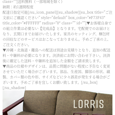
class=””]送料無料（一部地域を除く）
納期：約1週間程度
配達日指定可能[/su_icon_panel][su_shadow][su_box title=”ご注
文前にご確認ください” style=”default” box_color=”#F73F43″
title_color=”#FFFFFF” radius=”0″ class=”” id=””]▼お客様自身で
の組立作業は必要ない【完成品】となります。宅配便でのお届けと
なり、玄関口までお届けいたします。家具のセッティング、梱包材
の回収などのサービスはおこなっておりません。予めご了承の上、
ご注文ください。
▼沖縄・北海道・離島への配送は別途お見積りとなり、追加の配送
料・中継料が必要になります。決済前にお問い合わせ下さい。決済
後に確定した送料・中継料を追加した金額をご請求致します。
▼商品の仕様やデザインは、品質に問題がない程度に予告なく変更
させていただく場合がございます。部品、生産国、脚部の形状、縫
製、カバー類の色や形、サイズなどに少々誤差が発生する場合がご
ざいます。予めご了承を宜しくお願い致します。[/su_box]
[/su_shadow]