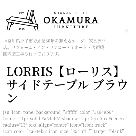
神奈川県逗子市で創業80年を迎えるオーダー家具専門
店。リフォーム・インテリアコーディネート・医療機
関内装工事も行っております。
LORRIS【ローリス】
サイドテーブル ブラウ
ン
[su_icon_panel background=”#ffffff” color=”#a64eb6″
border=”1px solid #a64eb6″ shadow=”5px 5px 5px #eeeeee”
radius=”13″ text_align=”center” icon=”icon: truck”
icon_color=”#a64eb6″ icon_size=”35″ url=”” target=”blank”