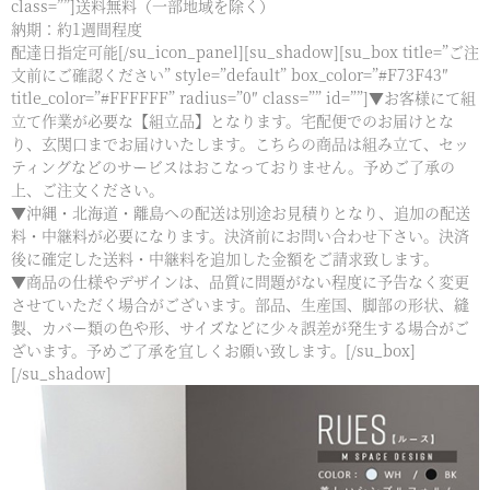
class=””]送料無料（一部地域を除く）
納期：約1週間程度
配達日指定可能[/su_icon_panel][su_shadow][su_box title=”ご注
文前にご確認ください” style=”default” box_color=”#F73F43″
title_color=”#FFFFFF” radius=”0″ class=”” id=””]▼お客様にて組
立て作業が必要な【組立品】となります。宅配便でのお届けとな
り、玄関口までお届けいたします。こちらの商品は組み立て、セッ
ティングなどのサービスはおこなっておりません。予めご了承の
上、ご注文ください。
▼沖縄・北海道・離島への配送は別途お見積りとなり、追加の配送
料・中継料が必要になります。決済前にお問い合わせ下さい。決済
後に確定した送料・中継料を追加した金額をご請求致します。
▼商品の仕様やデザインは、品質に問題がない程度に予告なく変更
させていただく場合がございます。部品、生産国、脚部の形状、縫
製、カバー類の色や形、サイズなどに少々誤差が発生する場合がご
ざいます。予めご了承を宜しくお願い致します。[/su_box]
[/su_shadow]