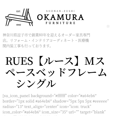
神奈川県逗子市で創業80年を迎えるオーダー家具専門
店。リフォーム・インテリアコーディネート・医療機
関内装工事も行っております。
RUES【ルース】Mス
ペースベッドフレーム
シングル
[su_icon_panel background=”#ffffff” color=”#a64eb6″
border=”1px solid #a64eb6″ shadow=”5px 5px 5px #eeeeee”
radius=”13″ text_align=”center” icon=”icon: truck”
icon_color=”#a64eb6″ icon_size=”35″ url=”” target=”blank”