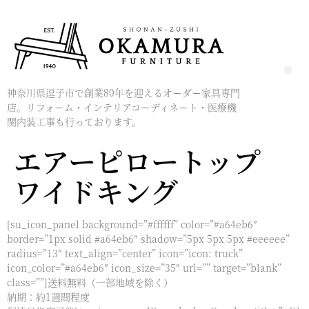
神奈川県逗子市で創業80年を迎えるオーダー家具専門
店。リフォーム・インテリアコーディネート・医療機
関内装工事も行っております。
エアーピロートップ
ワイドキング
[su_icon_panel background=”#ffffff” color=”#a64eb6″
border=”1px solid #a64eb6″ shadow=”5px 5px 5px #eeeeee”
radius=”13″ text_align=”center” icon=”icon: truck”
icon_color=”#a64eb6″ icon_size=”35″ url=”” target=”blank”
class=””]送料無料（一部地域を除く）
納期：約1週間程度