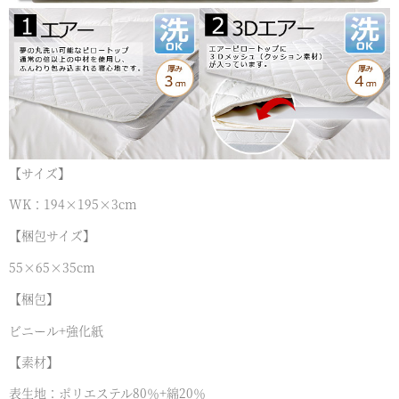
【サイズ】
WK：194×195×3cm
【梱包サイズ】
55×65×35cm
【梱包】
ビニール+強化紙
【素材】
表生地：ポリエステル80％+綿20％