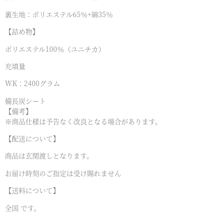
裏生地：ポリエステル65％+綿35％
【詰め物】
ポリエステル100％（ユニチカ）
充填量
WK：2400グラム
備長炭シート
【備考】
※商品仕様は予告なく改良となる場合があります。
【配送について】
商品は玄関渡しとなります。
お届け時刻のご指定は受け賜れません
【送料について】
全国 です。