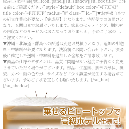
配達日指定可能[/su_icon_panel][su_shadow][su_box title=”ご注
文前にご確認ください” style=”default” box_color=”#F73F43″
title_color=”#FFFFFF” radius=”0″ class=”” id=””]▼お客様自身で
の組立作業は必要ない【完成品】となります。宅配便でのお届けと
なり、玄関口までお届けいたします。家具のセッティング、梱包材
の回収などのサービスはおこなっておりません。予めご了承の上、
ご注文ください。
▼沖縄・北海道・離島への配送は別途お見積りとなり、追加の配送
料・中継料が必要になります。決済前にお問い合わせ下さい。決済
後に確定した送料・中継料を追加した金額をご請求致します。
▼商品の仕様やデザインは、品質に問題がない程度に予告なく変更
させていただく場合がございます。部品、生産国、脚部の形状、縫
製、カバー類の色や形、サイズなどに少々誤差が発生する場合がご
ざいます。予めご了承を宜しくお願い致します。[/su_box]
[/su_shadow]