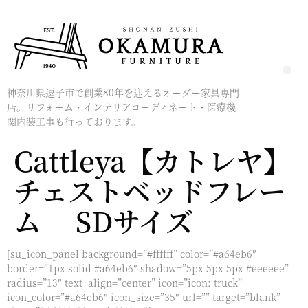
神奈川県逗子市で創業80年を迎えるオーダー家具専門
店。リフォーム・インテリアコーディネート・医療機
関内装工事も行っております。
Cattleya【カトレヤ】
チェストベッドフレー
ム SDサイズ
[su_icon_panel background=”#ffffff” color=”#a64eb6″
border=”1px solid #a64eb6″ shadow=”5px 5px 5px #eeeeee”
radius=”13″ text_align=”center” icon=”icon: truck”
icon_color=”#a64eb6″ icon_size=”35″ url=”” target=”blank”