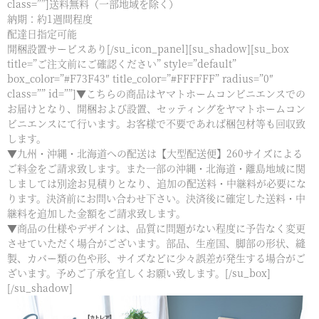
class=””]送料無料（一部地域を除く）
納期：約1週間程度
配達日指定可能
開梱設置サービスあり[/su_icon_panel][su_shadow][su_box
title=”ご注文前にご確認ください” style=”default”
box_color=”#F73F43″ title_color=”#FFFFFF” radius=”0″
class=”” id=””]▼こちらの商品はヤマトホームコンビニエンスでの
お届けとなり、開梱および設置、セッティングをヤマトホームコン
ビニエンスにて行います。お客様で不要であれば梱包材等も回収致
します。
▼九州・沖縄・北海道への配送は【大型配送便】260サイズによる
ご料金をご請求致します。また一部の沖縄・北海道・離島地域に関
しましては別途お見積りとなり、追加の配送料・中継料が必要にな
ります。決済前にお問い合わせ下さい。決済後に確定した送料・中
継料を追加した金額をご請求致します。
▼商品の仕様やデザインは、品質に問題がない程度に予告なく変更
させていただく場合がございます。部品、生産国、脚部の形状、縫
製、カバー類の色や形、サイズなどに少々誤差が発生する場合がご
ざいます。予めご了承を宜しくお願い致します。[/su_box]
[/su_shadow]