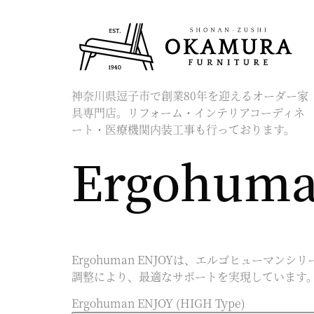
神奈川県逗子市で創業80年を迎えるオーダー家
具専門店。リフォーム・インテリアコーディネ
ート・医療機関内装工事も行っております。
Ergohuma
Ergohuman ENJOYは、エルゴヒュー
調整により、最適なサポートを実現しています
Ergohuman ENJOY (HIGH Type)