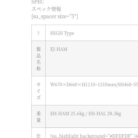
SPEC
スペック情報
[su_spacer size=”5″]
?
HIGH Type
製
EJ-HAM
品
名
称
サ
W670×D660×H1110~1310mm/SH460~5
イ
ズ
重
EH-HAM 25.6kg / EH-HAL 28.3kg
量
仕
[su_highlight background=”#DFDFDF