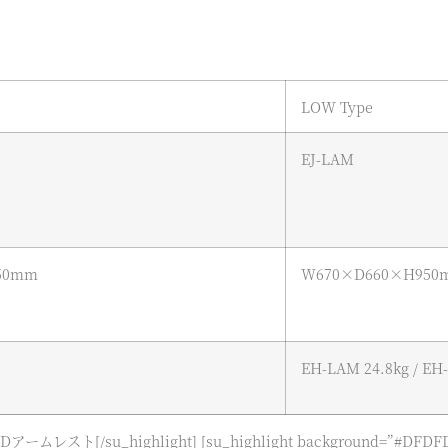
LOW Type
EJ-LAM
50mm
W670×D660×H950
EH-LAM 24.8kg / EH-
” ]4Dアームレスト[/su_highlight] [su_highlight background=”