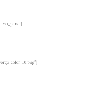
[/su_panel]
/ergo_color_10.png”]