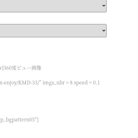
shadow]360度ビュー画像
enjoy/KMD-33/” imgs_nbr = 8 speed = 0.1
cp_bgpattern05″]