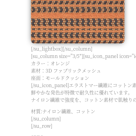
[/su_lightbox][/su_column]
[su_column size=”3/5″][su_icon_panel icon=”i
カラー：オレンジ
素材：3D ファブリックメッシュ
座面：モールドクッション
[/su_icon_panel]エラストマー繊維に
鮮やかな発色が特徴で耐久性に優れています。
ナイロン繊維で強度を、コットン素材で肌触り
材質:ナイロン繊維、コットン
[/su_column]
[/su_row]