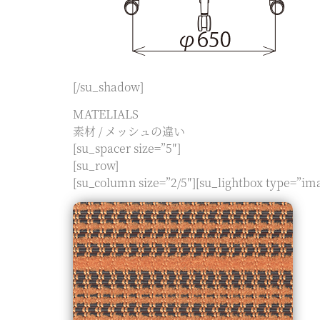
[/su_shadow]
MATELIALS
素材 / メッシュの違い
[su_spacer size=”5″]
[su_row]
[su_column size=”2/5″][su_lightbox type=”im