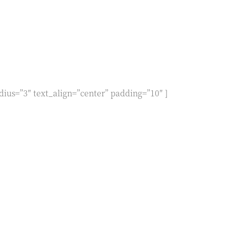
dius=”3″ text_align=”center” padding=”10″ ]