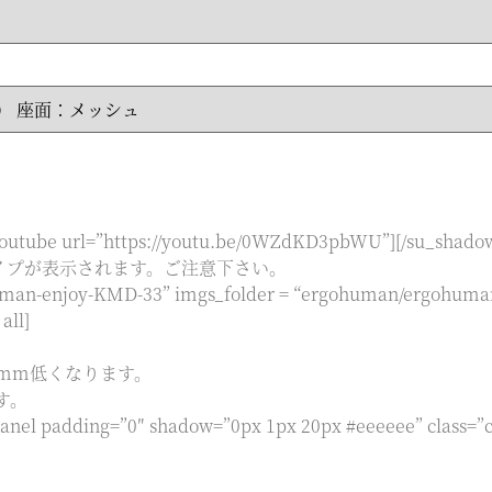
[su_youtube url=”https://youtu.be/0WZdKD3pbWU”][/su_
イプが表示されます。ご注意下さい。
man-enjoy-KMD-33” imgs_folder = “ergohuman/ergohuman-
all]
0mm低くなります。
す。
_panel padding=”0″ shadow=”0px 1px 20px #eeeeee” class=”