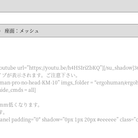
su_youtube url=”https://youtu.be/h4HSIriZbKQ”][/su_sh
イプが表示されます。ご注意下さい。
man-pro-no-head-KM-10” imgs_folder = “ergohuman/ergoh
hide_cmds = all]
0mm低くなります。
す。
_panel padding=”0″ shadow=”0px 1px 20px #eeeeee” class=”