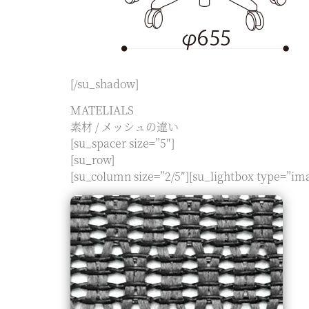
[/su_shadow]
MATELIALS
素材 / メッシュの違い
[su_spacer size=”5″]
[su_row]
[su_column size=”2/5″][su_lightbox type=”im