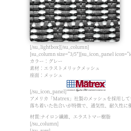
[/su_lightbox][/su_column]
[su_column size=”3/5″][su_icon_panel icon=”i
カラー：グレー
素材：エラストメリックメッシュ
座面：メッシュ
[/su_icon_panel]
アメリカ「Matrex」社製のメッシュを採用し
落ち着いた色合いが特徴で、通気性、耐久性に
材質:ナイロン繊維、エラストマー樹脂
[/su_column]
[/su_row]