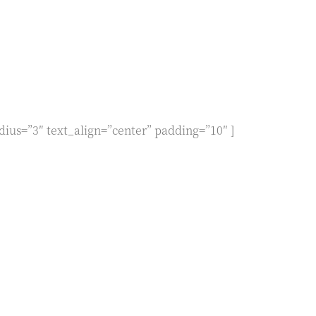
dius=”3″ text_align=”center” padding=”10″ ]