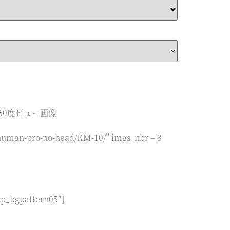
adow]360度ビュー画像
uman-pro-no-head/KM-10/” imgs_nbr = 8
cp_bgpattern05″]