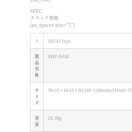
SPEC
スペック情報
[su_spacer size=”5″]
?
HIGH Type
製
EHP-HAM
品
名
称
サ
W655×D655×H1160~1300mm/SH460~5
イ
ズ
重
28.3kg
量