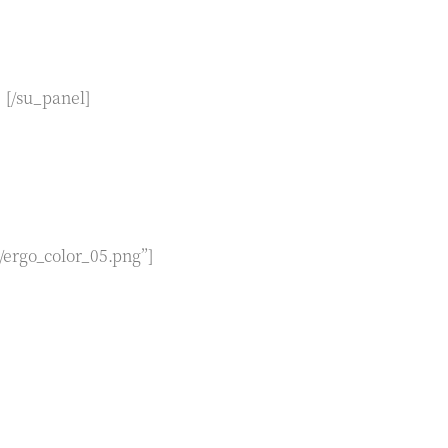
[/su_panel]
/ergo_color_05.png”]