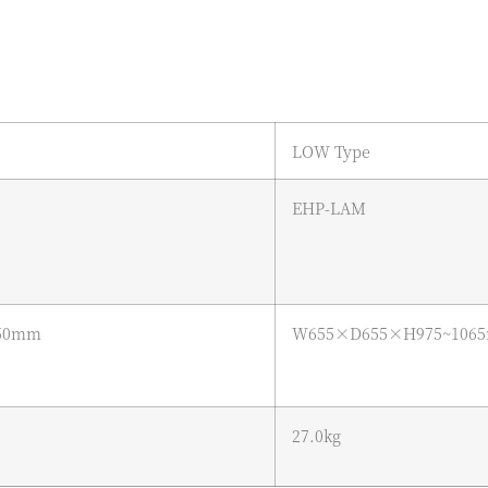
LOW Type
EHP-LAM
50mm
W655×D655×H975~106
27.0kg