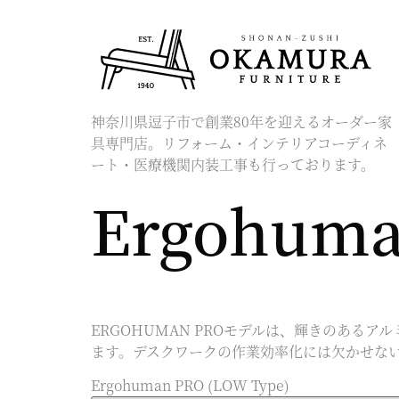
神奈川県逗子市で創業80年を迎えるオーダー家
具専門店。リフォーム・インテリアコーディネ
ート・医療機関内装工事も行っております。
Ergohuma
ERGOHUMAN PROモデルは、輝きのあ
ます。デスクワークの作業効率化には欠かせな
Ergohuman PRO (LOW Type)