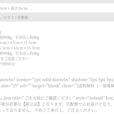
.5cm×高さ26cm
ド、メラミン化粧板
g
90kg、引き出し約4kg
cm×47cm×17.5cm
.5cm×43cm×15.5cm
90kg、引き出し約4kg
ーをご用意ください
で約90分
#a64eb6″ border=”1px solid #a64eb6″ shadow=”5px 5px 5px 
 icon_size=”35″ url=”” target=”blank” class=””]送料無料（
_box title=”ご注文前にご確認ください” style=”default” box_col
]▼お客様にて組立て作業が必要な【組立品】となります。宅配便でのお届
なっておりません。予めご了承の上、ご注文ください。