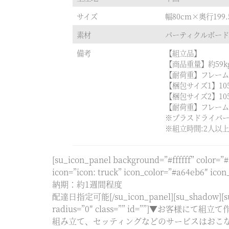
サイズ
幅80cm×奥行199
素材
パーティクルボー
備考
【組立品】
【商品重量】約59k
【耐荷重】フレーム約
【梱包サイズ1】105
【梱包サイズ2】105
【耐荷重】フレーム約
※プラスドライバ
※組立時間:2人以上
[su_icon_panel background=”#ffffff” color=”
icon=”icon: truck” icon_color=”#a64eb6″
納期：約1週間程度
配達日指定可能[/su_icon_panel][su_shadow][su
radius=”0″ class=”” id=””
組み立て、セッティングなどのサービスはおこ