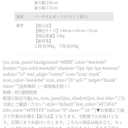
最大幅:236cm
最小幅:131cm
素材
パーチクルボード(メラミン貼り)
備考
【組立品】
【梱包サイズ】140cm×43cm×15cm
【商品重量】33kg
【耐荷重】
上段:約30kg、下段:約20kg
[su_icon_panel background=”#ffffff” color=”#a64eb6″
border=”1px solid #a64eb6″ shadow=”5px 5px 5px #eeeeee”
radius=”13″ text_align=”center” icon=”icon: truck”
icon_color=”#a64eb6″ icon_size=”35″ url=”” target=”blank”
class=””]送料無料（一部地域を除く）
納期：約1週間程度
配達日指定可能[/su_icon_panel][su_shadow][su_box title=”ご注
文前にご確認ください” style=”default” box_color=”#F73F43″
title_color=”#FFFFFF” radius=”0″ class=”” id=””]▼お客様にて組
立て作業が必要な【組立品】となります。宅配便でのお届けとな
り、玄関口までお届けいたします。こちらの商品は組み立て、セッ