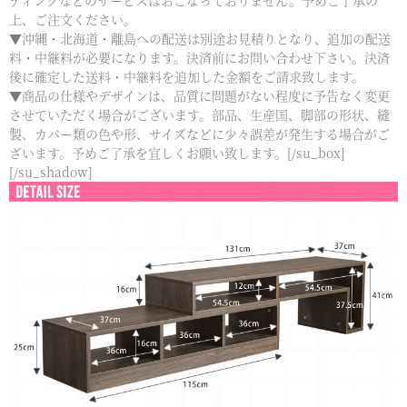
ティングなどのサービスはおこなっておりません。予めご了承の
上、ご注文ください。
▼沖縄・北海道・離島への配送は別途お見積りとなり、追加の配送
料・中継料が必要になります。決済前にお問い合わせ下さい。決済
後に確定した送料・中継料を追加した金額をご請求致します。
▼商品の仕様やデザインは、品質に問題がない程度に予告なく変更
させていただく場合がございます。部品、生産国、脚部の形状、縫
製、カバー類の色や形、サイズなどに少々誤差が発生する場合がご
ざいます。予めご了承を宜しくお願い致します。[/su_box]
[/su_shadow]