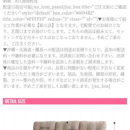
納期：約1週間程度
配達日指定可能[/su_icon_panel][su_box title=”ご注文前にご確認
ください” style=”default” box_color=”#0094B2″
title_color=”#FFFFFF” radius=”3″ class=”” id=””]▼お客様にて組
立て作業が必要な【組立品】となります。宅配便でのお届けとな
り、玄関口までお届けいたします。こちらの商品は組み立て、セッ
ティングなどのサービスはおこなっておりません。予めご了承の
上、ご注文ください。
▼沖縄・北海道・離島への配送は別途お見積りとなり、追加の配送
料・中継料が必要になります。決済前にお問い合わせ下さい。決済
後に確定した送料・中継料を追加した金額をご請求致します。
▼商品の仕様やデザインは、品質に問題がない程度に予告なく変更
させていただく場合がございます。部品、生産国、脚部の形状、縫
製、カバー類の色や形、サイズなどに少々誤差が発生する場合がご
ざいます。予めご了承を宜しくお願い致します。[/su_box]