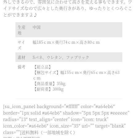
外しできるので、雰囲気に合わせて高さを変える事もできます。ワ
イドサイズなので広々とした奥行きがあり、ゆったりとくつろぐこ
とができますよ♪
生産
中国
地
サイ
幅185ｃｍ×奥行74ｃｍ×高さ80ｃｍ
ズ
素材
Sバネ、ウレタン、ファブリック
備考
【組立品】
【梱包サイズ】幅155ｃｍ×奥行65ｃｍ×高さ63
ｃｍ
【商品重量】35kg
【耐荷重】300kg
[su_icon_panel background=”#ffffff” color=”#a64eb6″
border=”1px solid #a64eb6″ shadow=”5px 5px 5px #eeeeee”
radius=”13″ text_align=”center” icon=”icon: truck”
icon_color=”#a64eb6″ icon_size=”35″ url=”” target=”blank”
class=””]送料無料（一部地域を除く）