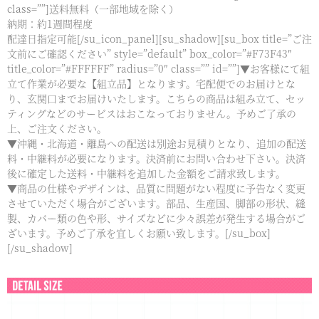
class=””]送料無料（一部地域を除く）
納期：約1週間程度
配達日指定可能[/su_icon_panel][su_shadow][su_box title=”ご注
文前にご確認ください” style=”default” box_color=”#F73F43″
title_color=”#FFFFFF” radius=”0″ class=”” id=””]▼お客様にて組
立て作業が必要な【組立品】となります。宅配便でのお届けとな
り、玄関口までお届けいたします。こちらの商品は組み立て、セッ
ティングなどのサービスはおこなっておりません。予めご了承の
上、ご注文ください。
▼沖縄・北海道・離島への配送は別途お見積りとなり、追加の配送
料・中継料が必要になります。決済前にお問い合わせ下さい。決済
後に確定した送料・中継料を追加した金額をご請求致します。
▼商品の仕様やデザインは、品質に問題がない程度に予告なく変更
させていただく場合がございます。部品、生産国、脚部の形状、縫
製、カバー類の色や形、サイズなどに少々誤差が発生する場合がご
ざいます。予めご了承を宜しくお願い致します。[/su_box]
[/su_shadow]