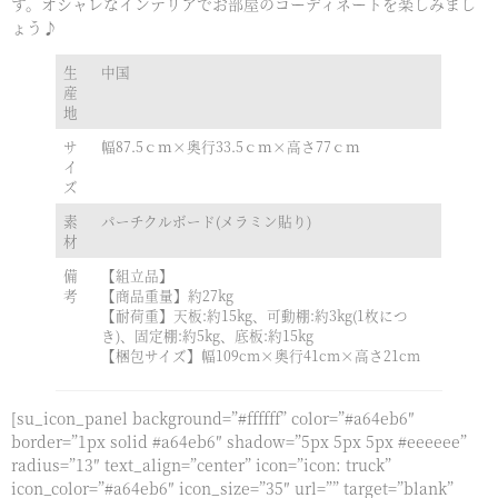
す。オシャレなインテリアでお部屋のコーディネートを楽しみまし
ょう♪
生
中国
産
地
サ
幅87.5ｃｍ×奥行33.5ｃｍ×高さ77ｃｍ
イ
ズ
素
パーチクルボード(メラミン貼り)
材
備
【組立品】
考
【商品重量】約27kg
【耐荷重】天板:約15kg、可動棚:約3kg(1枚につ
き)、固定棚:約5kg、底板:約15kg
【梱包サイズ】幅109cm×奥行41cm×高さ21cm
[su_icon_panel background=”#ffffff” color=”#a64eb6″
border=”1px solid #a64eb6″ shadow=”5px 5px 5px #eeeeee”
radius=”13″ text_align=”center” icon=”icon: truck”
icon_color=”#a64eb6″ icon_size=”35″ url=”” target=”blank”