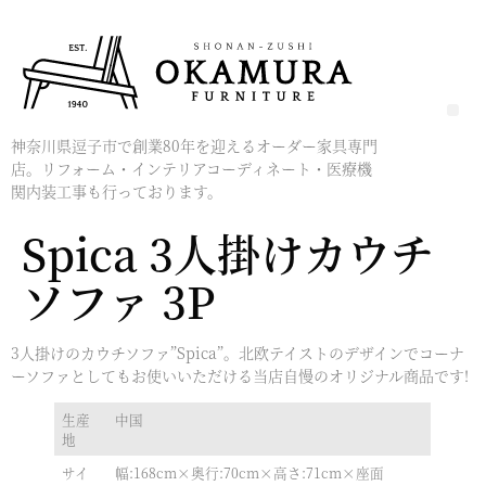
神奈川県逗子市で創業80年を迎えるオーダー家具専門
店。リフォーム・インテリアコーディネート・医療機
関内装工事も行っております。
Spica 3人掛けカウチ
ソファ 3P
3人掛けのカウチソファ”Spica”。北欧テイストのデザインでコーナ
ーソファとしてもお使いいただける当店自慢のオリジナル商品です!
生産
中国
地
サイ
幅:168cm×奥行:70cm×高さ:71cm×座面