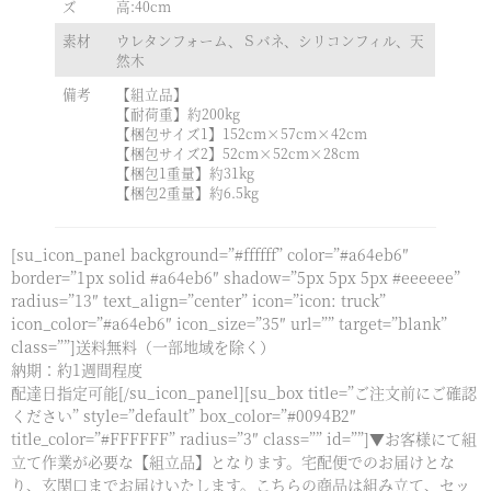
ズ
高:40cm
素材
ウレタンフォーム、Ｓバネ、シリコンフィル、天
然木
備考
【組立品】
【耐荷重】約200kg
【梱包サイズ1】152cm×57cm×42cm
【梱包サイズ2】52cm×52cm×28cm
【梱包1重量】約31kg
【梱包2重量】約6.5kg
[su_icon_panel background=”#ffffff” color=”#a64eb6″
border=”1px solid #a64eb6″ shadow=”5px 5px 5px #eeeeee”
radius=”13″ text_align=”center” icon=”icon: truck”
icon_color=”#a64eb6″ icon_size=”35″ url=”” target=”blank”
class=””]送料無料（一部地域を除く）
納期：約1週間程度
配達日指定可能[/su_icon_panel][su_box title=”ご注文前にご確認
ください” style=”default” box_color=”#0094B2″
title_color=”#FFFFFF” radius=”3″ class=”” id=””]▼お客様にて組
立て作業が必要な【組立品】となります。宅配便でのお届けとな
り、玄関口までお届けいたします。こちらの商品は組み立て、セッ